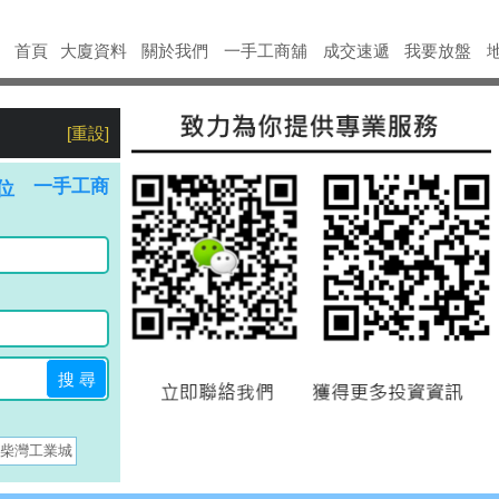
首頁
大廈資料
關於我們
一手工商舖
成交
速遞
我要放盤
[重設]
一手工商
位
搜 尋
柴灣工業城