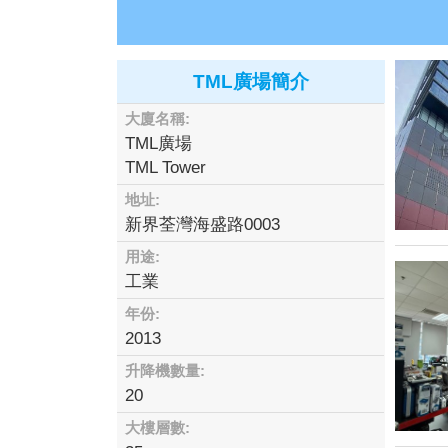
TML廣場簡介
大廈名稱:
TML廣場
TML Tower
地址:
新界荃灣海盛路0003
用途:
工業
年份:
2013
升降機數量:
20
大樓層數: