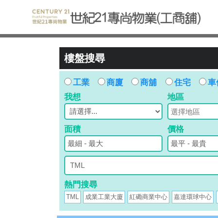
樓盤搜尋
工業
商廈
商舖
住宅
車
我想
地區
面積
價格
熱門搜尋
TML
成業工業大廈
紅磡商業中心
嘉達環球中心