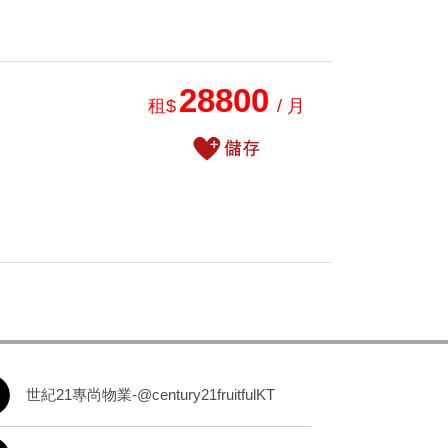
28800
租$
/ 月
世紀21專尚物業-@century21fruitfulKT