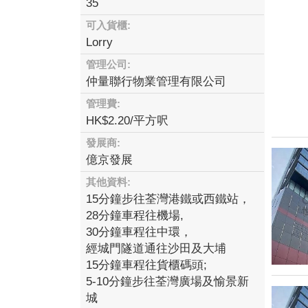
35
可入貨櫃:
Lorry
管理公司:
仲量聯行物業管理有限公司
管理費:
HK$2.20/平方呎
發展商:
億京發展
其他資料:
15分鐘步往荃灣港鐵或西鐵站，
28分鐘車程往機場,
30分鐘車程往中環，
經城門隧道通往沙田及大埔
15分鐘車程往貨櫃碼頭;
5-10分鐘步往荃灣廣場及愉景新
城