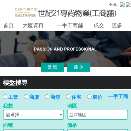
分享
首頁
大廈資料
一手工商舖
成交
更多...
繁 體
简 体
樓盤搜尋
一手工商
工業
商廈
商舖
住宅
車位
我想
地區
面積
價格