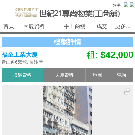
分享
首頁
大廈資料
一手工商舖
成交
更多...
樓盤詳情
租:
$42,000
福至工業大廈
青山道658號, 長沙灣
樓盤資料
大廈資料
地圖
查詢