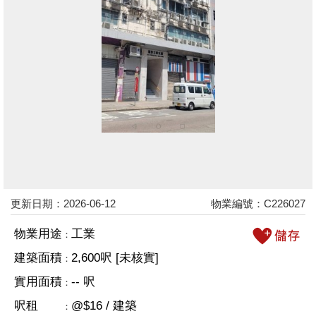
更新日期：2026-06-12
物業編號：C226027
物業用途
工業
：
建築面積
2,600呎 [未核實]
：
實用面積
-- 呎
：
呎租
@$16 / 建築
：