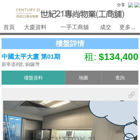
分享
首頁
大廈資料
一手工商舖
成交
更多...
樓盤詳情
租:
$134,400
中國太平大廈 第01期
新寧道8號, 銅鑼灣
樓盤資料
地圖
查詢