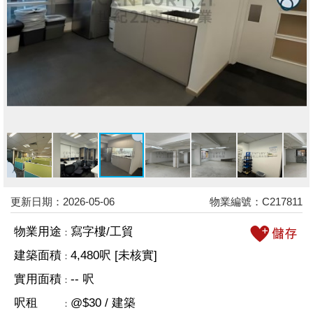
更新日期：2026-05-06
物業編號：C217811
物業用途
寫字樓/工貿
：
建築面積
4,480呎 [未核實]
：
實用面積
-- 呎
：
呎租
@$30 / 建築
：