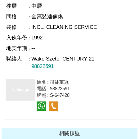
樓層
中層
：
間格
全寫裝連傢俬
：
裝修
INCL. CLEANING SERVICE
：
入伙年份
1992
：
地契年期
--
：
聯絡人
Wake Szeto, CENTURY 21
：
98822591
姓名 :
司徒華冠
電話 :
98822591
牌照 :
S-647428
相關樓盤