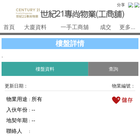
分享
首頁
大廈資料
一手工商舖
成交
更多...
樓盤詳情
,
樓盤資料
查詢
更新日期：
物業編號：
物業用途
所有
：
入伙年份
--
：
地契年期
--
：
聯絡人
：