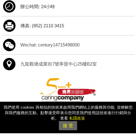
辦公時間: 24小時
傳真: (852) 2110 3415
Wechat: century14715498000
九龍觀塘成業街7號寧晉中心25樓B2室
我們使用 cookies 與相似的技術來啟用我們網站上的服務與功能, 並瞭解您
與我們服務的互動。點擊接受即表示您同意我們使用該技術進行行銷與分
析。 查看
私隱政策
Copyright © Century 21 Fruitful Properties. All Rights Reserved. (公司牌照: C-
接 受
048898)