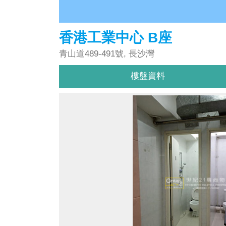
香港工業中心 B座
青山道489-491號, 長沙灣
樓盤資料