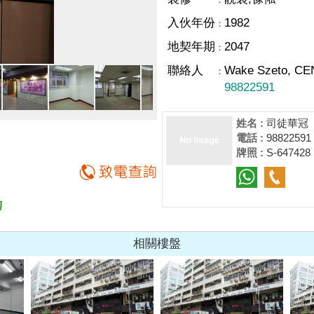
入伙年份
1982
：
地契年期
2047
：
聯絡人
Wake Szeto, C
：
98822591
姓名 :
司徒華冠
電話 :
98822591
牌照 :
S-647428
相關樓盤