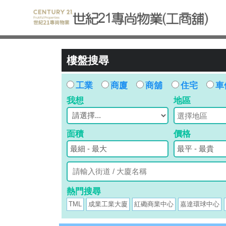
樓盤搜尋
工業
商廈
商舖
住宅
車
我想
地區
面積
價格
熱門搜尋
TML
成業工業大廈
紅磡商業中心
嘉達環球中心