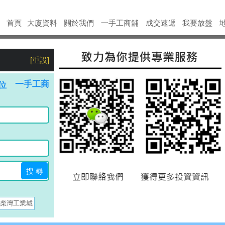
首頁
大廈資料
關於我們
一手工商舖
成交
速遞
我要放盤
[重設]
一手工商
位
搜 尋
柴灣工業城