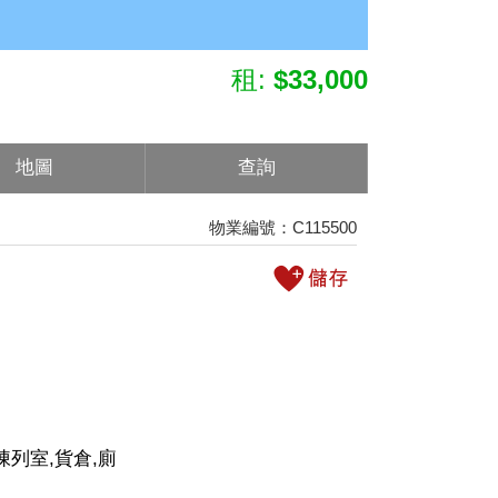
租:
$33,000
地圖
查詢
物業編號：C115500
陳列室,貨倉,廁