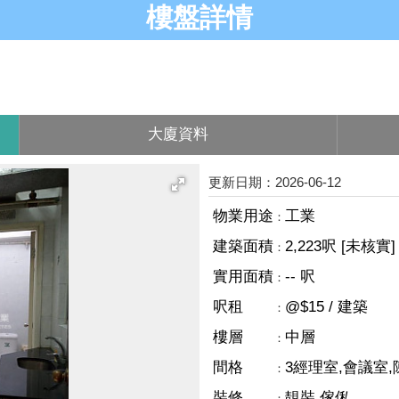
樓盤詳情
大廈資料
更新日期：2026-06-12
物業用途
工業
：
建築面積
2,223呎 [未核實]
：
實用面積
-- 呎
：
呎租
@$15 / 建築
：
樓層
中層
：
間格
3經理室,會議室,
：
裝修
靚裝,傢俬
：