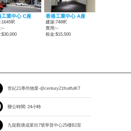
港工業中心 C座
香港工業中心 A座
:1645呎
建築:748呎
--
實用:--
$30,000
租金:$15,500
世紀21專尚物業-@century21fruitfulKT
辦公時間: 24小時
九龍觀塘成業街7號寧晉中心25樓B2室